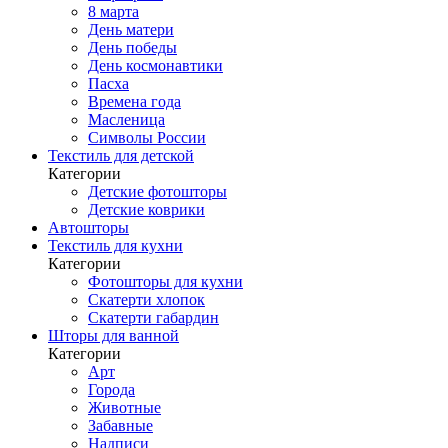
8 марта
День матери
День победы
День космонавтики
Пасха
Времена года
Масленица
Символы России
Текстиль для детской
Категории
Детские фотошторы
Детские коврики
Автошторы
Текстиль для кухни
Категории
Фотошторы для кухни
Скатерти хлопок
Скатерти габардин
Шторы для ванной
Категории
Арт
Города
Животные
Забавные
Надписи