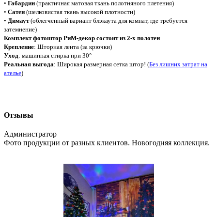
•
Габардин
(практичная матовая ткань полотняного плетения)
•
Сатен
(шелковистая ткань высокой плотности)
•
Димаут
(облегченный вариант блэкаута для комнат, где требуется
затемнение)
Комплект фотоштор РиМ-декор состоит из 2-х полотен
Крепление
: Шторная лента (за крючки)
Уход
: машинная стирка при 30°
Реальная выгода
: Широкая размерная сетка штор! (
Без лишних затрат на
ателье
)
Отзывы
Администратор
Фото продукции от разных клиентов. Новогодняя коллекция.