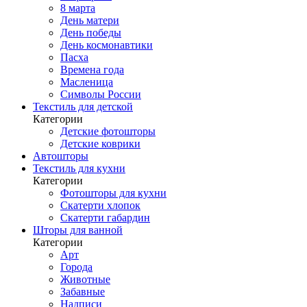
8 марта
День матери
День победы
День космонавтики
Пасха
Времена года
Масленица
Символы России
Текстиль для детской
Категории
Детские фотошторы
Детские коврики
Автошторы
Текстиль для кухни
Категории
Фотошторы для кухни
Скатерти хлопок
Скатерти габардин
Шторы для ванной
Категории
Арт
Города
Животные
Забавные
Надписи