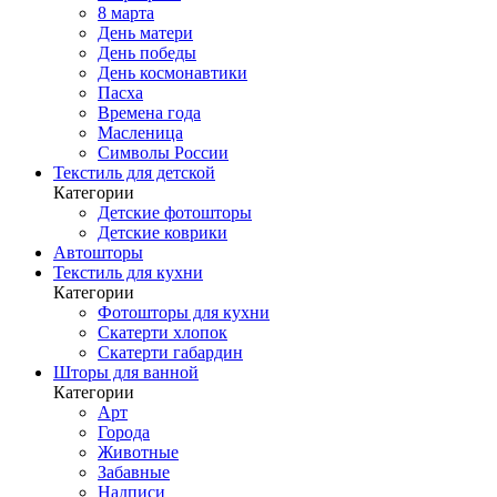
8 марта
День матери
День победы
День космонавтики
Пасха
Времена года
Масленица
Символы России
Текстиль для детской
Категории
Детские фотошторы
Детские коврики
Автошторы
Текстиль для кухни
Категории
Фотошторы для кухни
Скатерти хлопок
Скатерти габардин
Шторы для ванной
Категории
Арт
Города
Животные
Забавные
Надписи