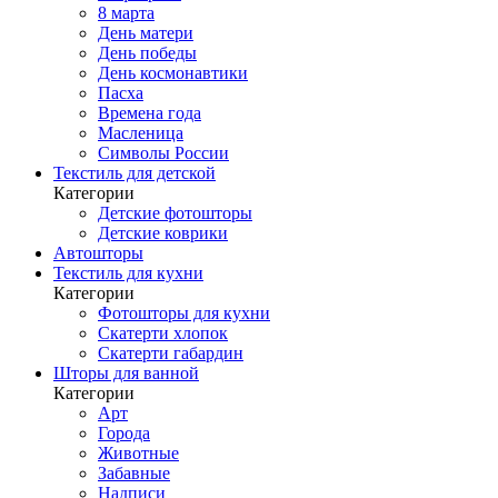
8 марта
День матери
День победы
День космонавтики
Пасха
Времена года
Масленица
Символы России
Текстиль для детской
Категории
Детские фотошторы
Детские коврики
Автошторы
Текстиль для кухни
Категории
Фотошторы для кухни
Скатерти хлопок
Скатерти габардин
Шторы для ванной
Категории
Арт
Города
Животные
Забавные
Надписи