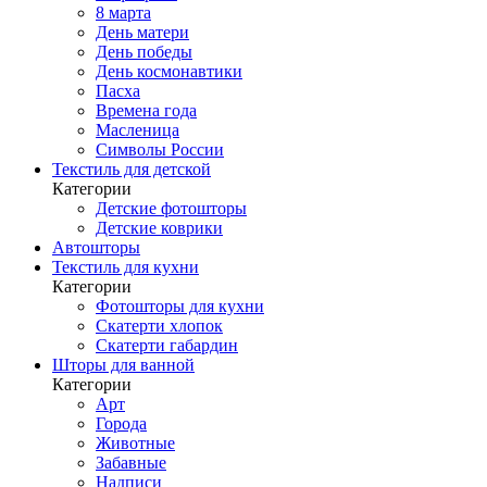
8 марта
День матери
День победы
День космонавтики
Пасха
Времена года
Масленица
Символы России
Текстиль для детской
Категории
Детские фотошторы
Детские коврики
Автошторы
Текстиль для кухни
Категории
Фотошторы для кухни
Скатерти хлопок
Скатерти габардин
Шторы для ванной
Категории
Арт
Города
Животные
Забавные
Надписи