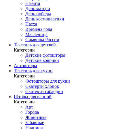
8 марта
День матери
День победы
День космонавтики
Пасха
Времена года
Масленица
Символы России
Текстиль для детской
Категории
Детские фотошторы
Детские коврики
Автошторы
Текстиль для кухни
Категории
Фотошторы для кухни
Скатерти хлопок
Скатерти габардин
Шторы для ванной
Категории
Арт
Города
Животные
Забавные
Надписи