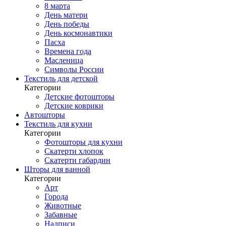
8 марта
День матери
День победы
День космонавтики
Пасха
Времена года
Масленица
Символы России
Текстиль для детской
Категории
Детские фотошторы
Детские коврики
Автошторы
Текстиль для кухни
Категории
Фотошторы для кухни
Скатерти хлопок
Скатерти габардин
Шторы для ванной
Категории
Арт
Города
Животные
Забавные
Надписи