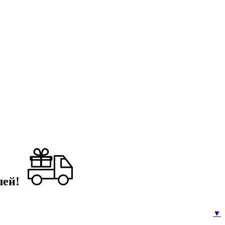
лей!
▼