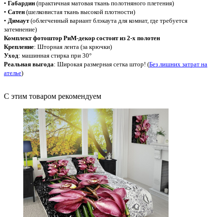
•
Габардин
(практичная матовая ткань полотняного плетения)
•
Сатен
(шелковистая ткань высокой плотности)
•
Димаут
(облегченный вариант блэкаута для комнат, где требуется
затемнение)
Комплект фотоштор РиМ-декор состоит из 2-х полотен
Крепление
: Шторная лента (за крючки)
Уход
: машинная стирка при 30°
Реальная выгода
: Широкая размерная сетка штор! (
Без лишних затрат на
ателье
)
С этим товаром рекомендуем