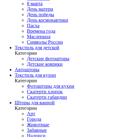
8 марта
День матери
День победы
День космонавтики
Пасха
Времена года
Масленица
Символы России
Текстиль для детской
Категории
Детские фотошторы
Детские коврики
Автошторы
Текстиль для кухни
Категории
Фотошторы для кухни
Скатерти хлопок
Скатерти габардин
Шторы для ванной
Категории
Арт
Города
Животные
Забавные
Надписи