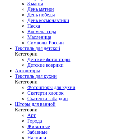
8 марта
День матери
День победы
День космонавтики
Пасха
Времена года
Масленица
Символы России
Текстиль для детской
Категории
Детские фотошторы
Детские коврики
Автошторы
Текстиль для кухни
Категории
Фотошторы для кухни
Скатерти хлопок
Скатерти габардин
Шторы для ванной
Категории
Арт
Города
Животные
Забавные
Надписи