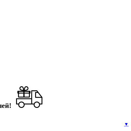
лей!
▼