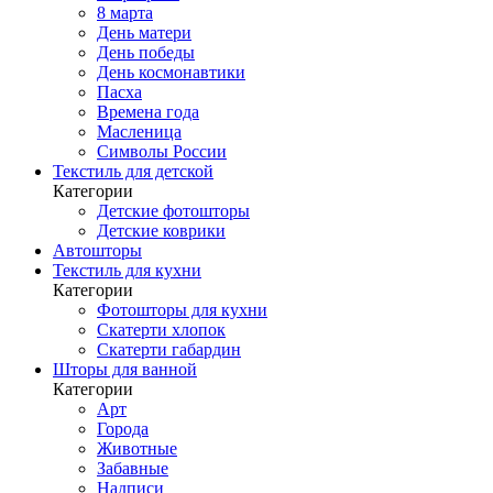
8 марта
День матери
День победы
День космонавтики
Пасха
Времена года
Масленица
Символы России
Текстиль для детской
Категории
Детские фотошторы
Детские коврики
Автошторы
Текстиль для кухни
Категории
Фотошторы для кухни
Скатерти хлопок
Скатерти габардин
Шторы для ванной
Категории
Арт
Города
Животные
Забавные
Надписи