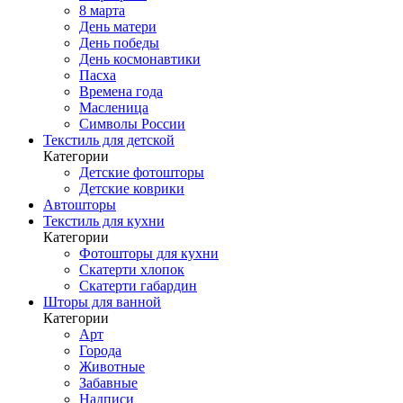
8 марта
День матери
День победы
День космонавтики
Пасха
Времена года
Масленица
Символы России
Текстиль для детской
Категории
Детские фотошторы
Детские коврики
Автошторы
Текстиль для кухни
Категории
Фотошторы для кухни
Скатерти хлопок
Скатерти габардин
Шторы для ванной
Категории
Арт
Города
Животные
Забавные
Надписи