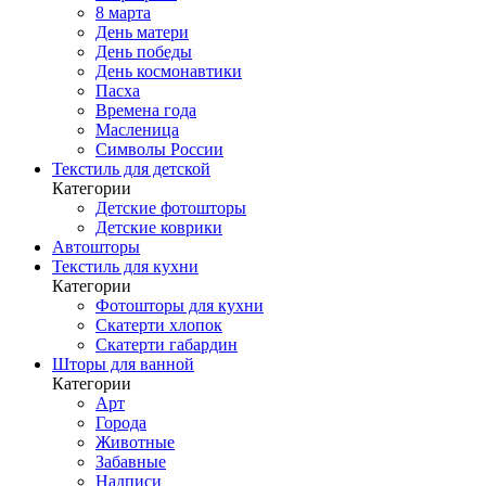
8 марта
День матери
День победы
День космонавтики
Пасха
Времена года
Масленица
Символы России
Текстиль для детской
Категории
Детские фотошторы
Детские коврики
Автошторы
Текстиль для кухни
Категории
Фотошторы для кухни
Скатерти хлопок
Скатерти габардин
Шторы для ванной
Категории
Арт
Города
Животные
Забавные
Надписи