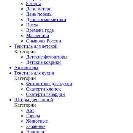
8 марта
День матери
День победы
День космонавтики
Пасха
Времена года
Масленица
Символы России
Текстиль для детской
Категории
Детские фотошторы
Детские коврики
Автошторы
Текстиль для кухни
Категории
Фотошторы для кухни
Скатерти хлопок
Скатерти габардин
Шторы для ванной
Категории
Арт
Города
Животные
Забавные
Надписи