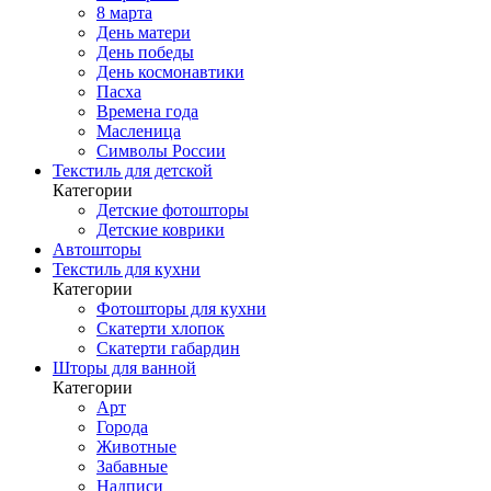
8 марта
День матери
День победы
День космонавтики
Пасха
Времена года
Масленица
Символы России
Текстиль для детской
Категории
Детские фотошторы
Детские коврики
Автошторы
Текстиль для кухни
Категории
Фотошторы для кухни
Скатерти хлопок
Скатерти габардин
Шторы для ванной
Категории
Арт
Города
Животные
Забавные
Надписи