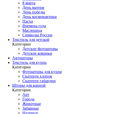
8 марта
День матери
День победы
День космонавтики
Пасха
Времена года
Масленица
Символы России
Текстиль для детской
Категории
Детские фотошторы
Детские коврики
Автошторы
Текстиль для кухни
Категории
Фотошторы для кухни
Скатерти хлопок
Скатерти габардин
Шторы для ванной
Категории
Арт
Города
Животные
Забавные
Надписи