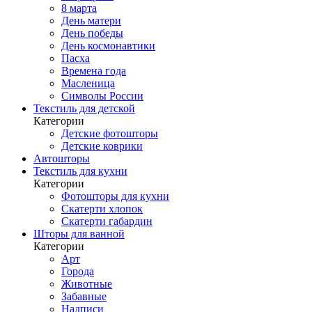
8 марта
День матери
День победы
День космонавтики
Пасха
Времена года
Масленица
Символы России
Текстиль для детской
Категории
Детские фотошторы
Детские коврики
Автошторы
Текстиль для кухни
Категории
Фотошторы для кухни
Скатерти хлопок
Скатерти габардин
Шторы для ванной
Категории
Арт
Города
Животные
Забавные
Надписи