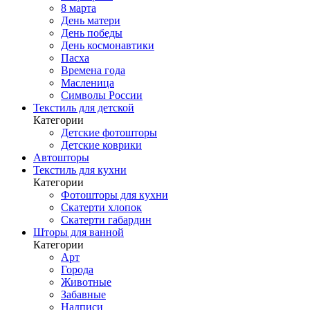
8 марта
День матери
День победы
День космонавтики
Пасха
Времена года
Масленица
Символы России
Текстиль для детской
Категории
Детские фотошторы
Детские коврики
Автошторы
Текстиль для кухни
Категории
Фотошторы для кухни
Скатерти хлопок
Скатерти габардин
Шторы для ванной
Категории
Арт
Города
Животные
Забавные
Надписи