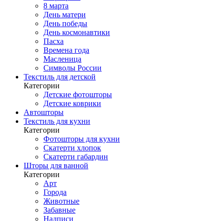
8 марта
День матери
День победы
День космонавтики
Пасха
Времена года
Масленица
Символы России
Текстиль для детской
Категории
Детские фотошторы
Детские коврики
Автошторы
Текстиль для кухни
Категории
Фотошторы для кухни
Скатерти хлопок
Скатерти габардин
Шторы для ванной
Категории
Арт
Города
Животные
Забавные
Надписи