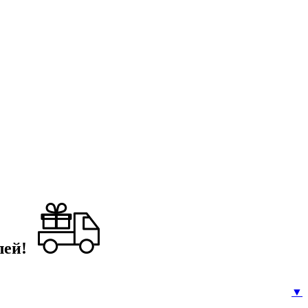
лей!
▼