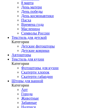
8 марта
День матери
День победы
День космонавтики
Пасха
Времена года
Масленица
Символы России
Текстиль для детской
Категории
Детские фотошторы
Детские коврики
Автошторы
Текстиль для кухни
Категории
Фотошторы для кухни
Скатерти хлопок
Скатерти габардин
Шторы для ванной
Категории
Арт
Города
Животные
Забавные
Надписи