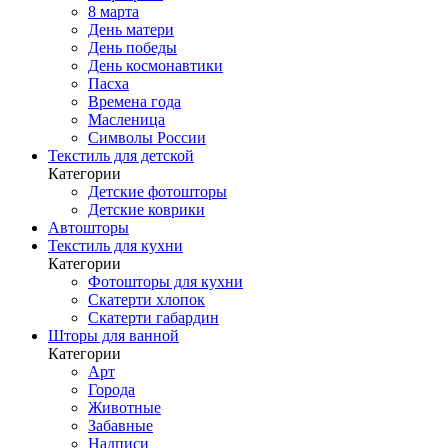
8 марта
День матери
День победы
День космонавтики
Пасха
Времена года
Масленица
Символы России
Текстиль для детской
Категории
Детские фотошторы
Детские коврики
Автошторы
Текстиль для кухни
Категории
Фотошторы для кухни
Скатерти хлопок
Скатерти габардин
Шторы для ванной
Категории
Арт
Города
Животные
Забавные
Надписи