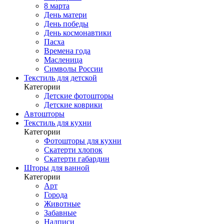
8 марта
День матери
День победы
День космонавтики
Пасха
Времена года
Масленица
Символы России
Текстиль для детской
Категории
Детские фотошторы
Детские коврики
Автошторы
Текстиль для кухни
Категории
Фотошторы для кухни
Скатерти хлопок
Скатерти габардин
Шторы для ванной
Категории
Арт
Города
Животные
Забавные
Надписи