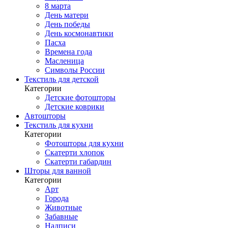
8 марта
День матери
День победы
День космонавтики
Пасха
Времена года
Масленица
Символы России
Текстиль для детской
Категории
Детские фотошторы
Детские коврики
Автошторы
Текстиль для кухни
Категории
Фотошторы для кухни
Скатерти хлопок
Скатерти габардин
Шторы для ванной
Категории
Арт
Города
Животные
Забавные
Надписи