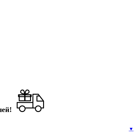
лей!
▼