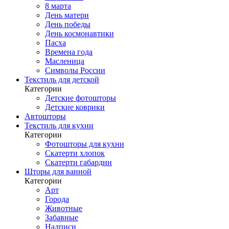
8 марта
День матери
День победы
День космонавтики
Пасха
Времена года
Масленица
Символы России
Текстиль для детской
Категории
Детские фотошторы
Детские коврики
Автошторы
Текстиль для кухни
Категории
Фотошторы для кухни
Скатерти хлопок
Скатерти габардин
Шторы для ванной
Категории
Арт
Города
Животные
Забавные
Надписи