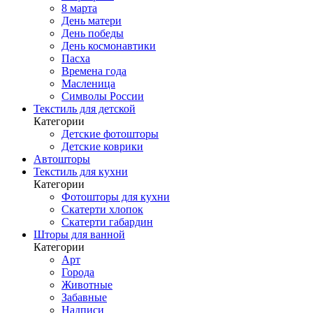
8 марта
День матери
День победы
День космонавтики
Пасха
Времена года
Масленица
Символы России
Текстиль для детской
Категории
Детские фотошторы
Детские коврики
Автошторы
Текстиль для кухни
Категории
Фотошторы для кухни
Скатерти хлопок
Скатерти габардин
Шторы для ванной
Категории
Арт
Города
Животные
Забавные
Надписи