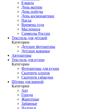
8 марта
День матери
День победы
День космонавтики
Пасха
Времена года
Масленица
Символы России
Текстиль для детской
Категории
Детские фотошторы
Детские коврики
Автошторы
Текстиль для кухни
Категории
Фотошторы для кухни
Скатерти хлопок
Скатерти габардин
Шторы для ванной
Категории
Арт
Города
Животные
Забавные
Надписи