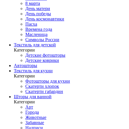
8 марта
День матери
День победы
День космонавтики
Пасха
Времена года
Масленица
Символы России
Текстиль для детской
Категории
Детские фотошторы
Детские коврики
Автошторы
Текстиль для кухни
Категории
Фотошторы для кухни
Скатерти хлопок
Скатерти габардин
Шторы для ванной
Категории
Арт
Города
Животные
Забавные
Надписи