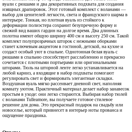
вуали с рюшами и два декоративных подхвата для создания
изящных драпировок. Этот готовый комплект с воланами —
выбор для ценителей легкости, света и французского шарма в
интерьере. Тонкая, но плотная вуаль из стойкого к
деформации полиэстера сохранит безупречную форму и
свежий вид ваших гардин на долгое время. Два длинных
полотна имеют общую ширину 400 см и высоту 250 см. Такой
комплект полупрозрачных шторок с нежными оборками
станет ключевым акцентом в гостиной, детской, на кухне и
создаст особый уют в спальне. Однотонная белая вуаль с
рюшами в спальню способствует расслаблению и прекрасно
сочетается с плотными портьерами или оригинальными
шторами. Тюль на шторной ленте легко устанавливается на
любой карниз, а входящие в набор подхваты помогают
регулировать свет и формировать элегантные складки.
Воздушная вуаль мягко рассеивает дневной свет, наполняя
комнату уютом. Практичный материал делает набор занавесок
простым в уходе: они легко стираются. Выбирая набор тюлей
с воланами Tulleamore, вы получаете готовое стилевое
решение для дома. Это прекрасный подарок на свадьбу или
новоселье, который привнесет в интерьер ноты прованса и
ощущение праздника.