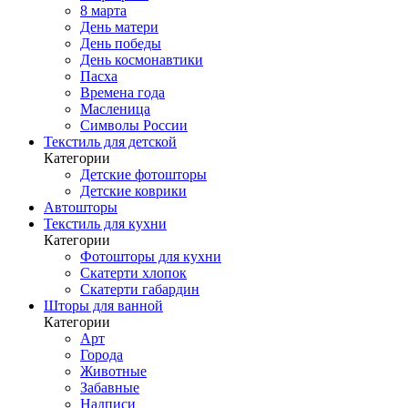
8 марта
День матери
День победы
День космонавтики
Пасха
Времена года
Масленица
Символы России
Текстиль для детской
Категории
Детские фотошторы
Детские коврики
Автошторы
Текстиль для кухни
Категории
Фотошторы для кухни
Скатерти хлопок
Скатерти габардин
Шторы для ванной
Категории
Арт
Города
Животные
Забавные
Надписи