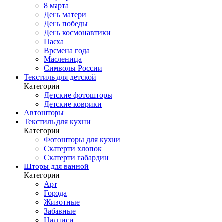
8 марта
День матери
День победы
День космонавтики
Пасха
Времена года
Масленица
Символы России
Текстиль для детской
Категории
Детские фотошторы
Детские коврики
Автошторы
Текстиль для кухни
Категории
Фотошторы для кухни
Скатерти хлопок
Скатерти габардин
Шторы для ванной
Категории
Арт
Города
Животные
Забавные
Надписи