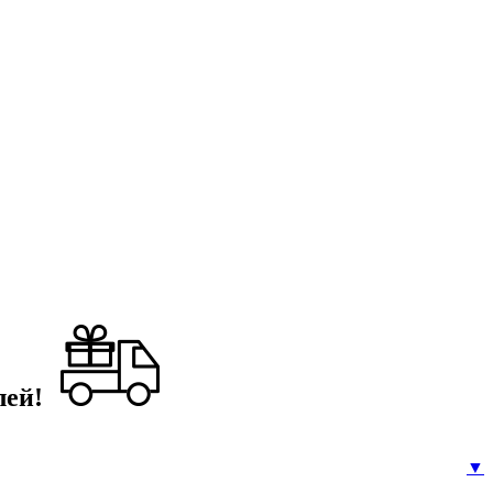
лей!
▼