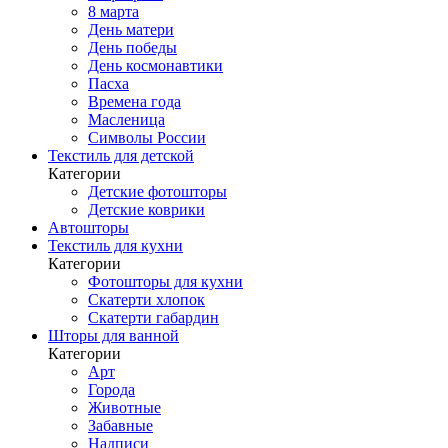
8 марта
День матери
День победы
День космонавтики
Пасха
Времена года
Масленица
Символы России
Текстиль для детской
Категории
Детские фотошторы
Детские коврики
Автошторы
Текстиль для кухни
Категории
Фотошторы для кухни
Скатерти хлопок
Скатерти габардин
Шторы для ванной
Категории
Арт
Города
Животные
Забавные
Надписи