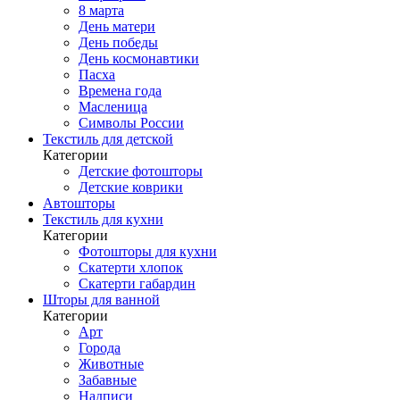
8 марта
День матери
День победы
День космонавтики
Пасха
Времена года
Масленица
Символы России
Текстиль для детской
Категории
Детские фотошторы
Детские коврики
Автошторы
Текстиль для кухни
Категории
Фотошторы для кухни
Скатерти хлопок
Скатерти габардин
Шторы для ванной
Категории
Арт
Города
Животные
Забавные
Надписи