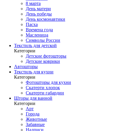
8 марта
День матери
День победы
День космонавтики
Пасха
Времена года
Масленица
Символы России
Текстиль для детской
Категории
Детские фотошторы
Детские коврики
Автошторы
Текстиль для кухни
Категории
Фотошторы для кухни
Скатерти хлопок
Скатерти габардин
Шторы для ванной
Категории
Арт
Города
Животные
Забавные
Надписи