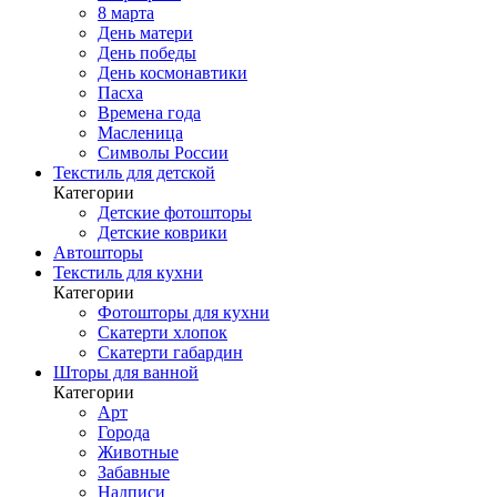
8 марта
День матери
День победы
День космонавтики
Пасха
Времена года
Масленица
Символы России
Текстиль для детской
Категории
Детские фотошторы
Детские коврики
Автошторы
Текстиль для кухни
Категории
Фотошторы для кухни
Скатерти хлопок
Скатерти габардин
Шторы для ванной
Категории
Арт
Города
Животные
Забавные
Надписи