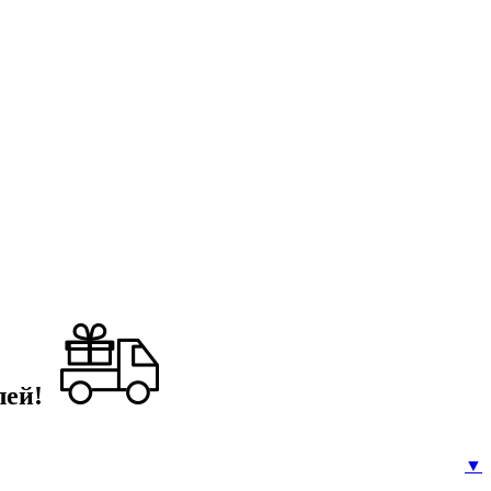
лей!
▼