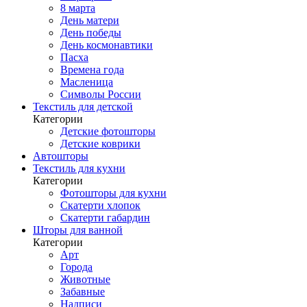
8 марта
День матери
День победы
День космонавтики
Пасха
Времена года
Масленица
Символы России
Текстиль для детской
Категории
Детские фотошторы
Детские коврики
Автошторы
Текстиль для кухни
Категории
Фотошторы для кухни
Скатерти хлопок
Скатерти габардин
Шторы для ванной
Категории
Арт
Города
Животные
Забавные
Надписи