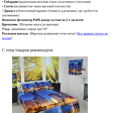
•
Габардин
(практичная матовая ткань полотняного плетения)
•
Сатен
(шелковистая ткань высокой плотности)
•
Димаут
(облегченный вариант блэкаута для комнат, где требуется
затемнение)
Комплект фотоштор РиМ-декор состоит из 2-х полотен
Крепление
: Шторная лента (за крючки)
Уход
: машинная стирка при 30°
Реальная выгода
: Широкая размерная сетка штор! (
Без лишних затрат на
ателье
)
С этим товаром рекомендуем