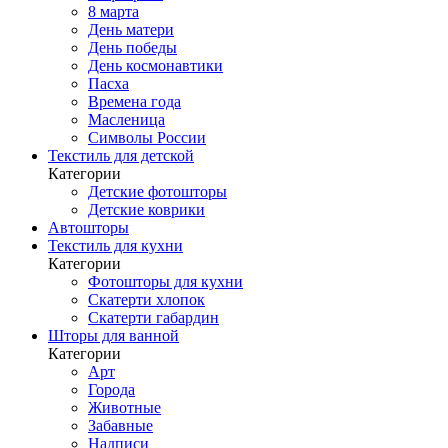
8 марта
День матери
День победы
День космонавтики
Пасха
Времена года
Масленица
Символы России
Текстиль для детской
Категории
Детские фотошторы
Детские коврики
Автошторы
Текстиль для кухни
Категории
Фотошторы для кухни
Скатерти хлопок
Скатерти габардин
Шторы для ванной
Категории
Арт
Города
Животные
Забавные
Надписи