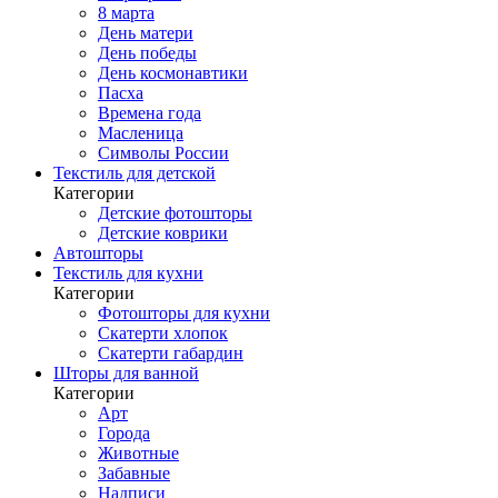
8 марта
День матери
День победы
День космонавтики
Пасха
Времена года
Масленица
Символы России
Текстиль для детской
Категории
Детские фотошторы
Детские коврики
Автошторы
Текстиль для кухни
Категории
Фотошторы для кухни
Скатерти хлопок
Скатерти габардин
Шторы для ванной
Категории
Арт
Города
Животные
Забавные
Надписи