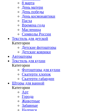
8 марта
День матери
День победы
День космонавтики
Пасха
Времена года
Масленица
Символы России
Текстиль для детской
Категории
Детские фотошторы
Детские коврики
Автошторы
Текстиль для кухни
Категории
Фотошторы для кухни
Скатерти хлопок
Скатерти габардин
Шторы для ванной
Категории
Арт
Города
Животные
Забавные
Надписи