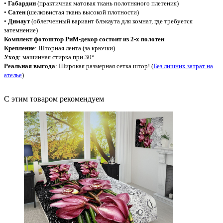
•
Габардин
(практичная матовая ткань полотняного плетения)
•
Сатен
(шелковистая ткань высокой плотности)
•
Димаут
(облегченный вариант блэкаута для комнат, где требуется
затемнение)
Комплект фотоштор РиМ-декор состоит из 2-х полотен
Крепление
: Шторная лента (за крючки)
Уход
: машинная стирка при 30°
Реальная выгода
: Широкая размерная сетка штор! (
Без лишних затрат на
ателье
)
С этим товаром рекомендуем