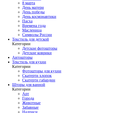
8 марта
День матери
День победы
День космонавтики
Пасха
Времена года
Масленица
Символы России
Текстиль для детской
Категории
Детские фотошторы
Детские коврики
Автошторы
Текстиль для кухни
Категории
Фотошторы для кухни
Скатерти хлопок
Скатерти габардин
Шторы для ванной
Категории
Арт
Города
Животные
Забавные
Надписи