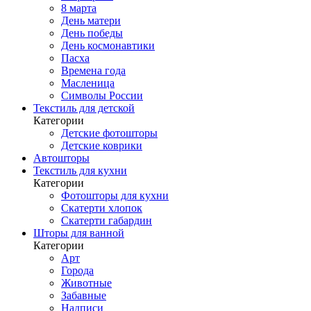
8 марта
День матери
День победы
День космонавтики
Пасха
Времена года
Масленица
Символы России
Текстиль для детской
Категории
Детские фотошторы
Детские коврики
Автошторы
Текстиль для кухни
Категории
Фотошторы для кухни
Скатерти хлопок
Скатерти габардин
Шторы для ванной
Категории
Арт
Города
Животные
Забавные
Надписи