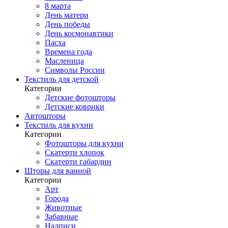
8 марта
День матери
День победы
День космонавтики
Пасха
Времена года
Масленица
Символы России
Текстиль для детской
Категории
Детские фотошторы
Детские коврики
Автошторы
Текстиль для кухни
Категории
Фотошторы для кухни
Скатерти хлопок
Скатерти габардин
Шторы для ванной
Категории
Арт
Города
Животные
Забавные
Надписи