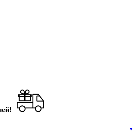
лей!
▼