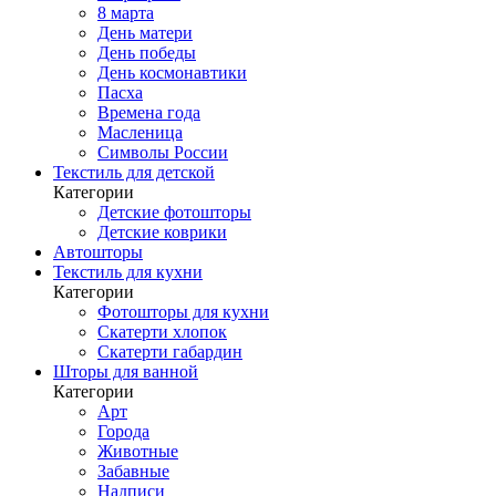
8 марта
День матери
День победы
День космонавтики
Пасха
Времена года
Масленица
Символы России
Текстиль для детской
Категории
Детские фотошторы
Детские коврики
Автошторы
Текстиль для кухни
Категории
Фотошторы для кухни
Скатерти хлопок
Скатерти габардин
Шторы для ванной
Категории
Арт
Города
Животные
Забавные
Надписи