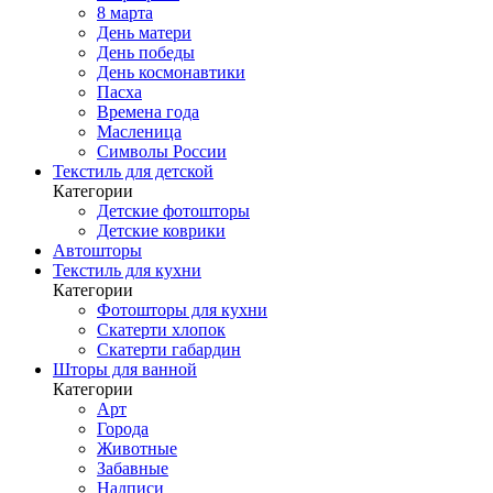
8 марта
День матери
День победы
День космонавтики
Пасха
Времена года
Масленица
Символы России
Текстиль для детской
Категории
Детские фотошторы
Детские коврики
Автошторы
Текстиль для кухни
Категории
Фотошторы для кухни
Скатерти хлопок
Скатерти габардин
Шторы для ванной
Категории
Арт
Города
Животные
Забавные
Надписи