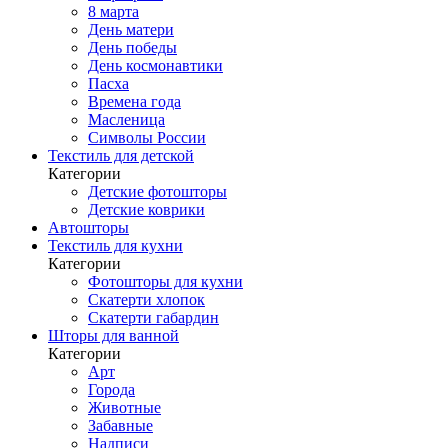
8 марта
День матери
День победы
День космонавтики
Пасха
Времена года
Масленица
Символы России
Текстиль для детской
Категории
Детские фотошторы
Детские коврики
Автошторы
Текстиль для кухни
Категории
Фотошторы для кухни
Скатерти хлопок
Скатерти габардин
Шторы для ванной
Категории
Арт
Города
Животные
Забавные
Надписи