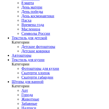
8 марта
День матери
День победы
День космонавтики
Пасха
Времена года
Масленица
Символы России
Текстиль для детской
Категории
Детские фотошторы
Детские коврики
Автошторы
Текстиль для кухни
Категории
Фотошторы для кухни
Скатерти хлопок
Скатерти габардин
Шторы для ванной
Категории
Арт
Города
Животные
Забавные
Надписи