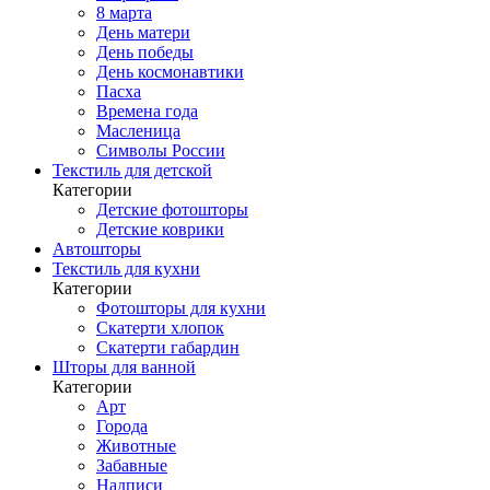
8 марта
День матери
День победы
День космонавтики
Пасха
Времена года
Масленица
Символы России
Текстиль для детской
Категории
Детские фотошторы
Детские коврики
Автошторы
Текстиль для кухни
Категории
Фотошторы для кухни
Скатерти хлопок
Скатерти габардин
Шторы для ванной
Категории
Арт
Города
Животные
Забавные
Надписи