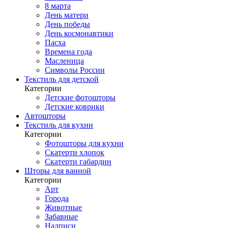
8 марта
День матери
День победы
День космонавтики
Пасха
Времена года
Масленица
Символы России
Текстиль для детской
Категории
Детские фотошторы
Детские коврики
Автошторы
Текстиль для кухни
Категории
Фотошторы для кухни
Скатерти хлопок
Скатерти габардин
Шторы для ванной
Категории
Арт
Города
Животные
Забавные
Надписи