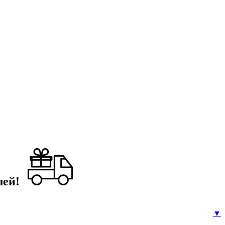
лей!
▼