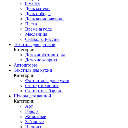
8 марта
День матери
День победы
День космонавтики
Пасха
Времена года
Масленица
Символы России
Текстиль для детской
Категории
Детские фотошторы
Детские коврики
Автошторы
Текстиль для кухни
Категории
Фотошторы для кухни
Скатерти хлопок
Скатерти габардин
Шторы для ванной
Категории
Арт
Города
Животные
Забавные
Надписи