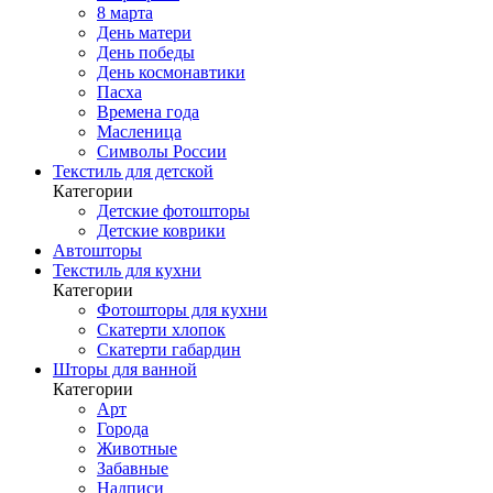
8 марта
День матери
День победы
День космонавтики
Пасха
Времена года
Масленица
Символы России
Текстиль для детской
Категории
Детские фотошторы
Детские коврики
Автошторы
Текстиль для кухни
Категории
Фотошторы для кухни
Скатерти хлопок
Скатерти габардин
Шторы для ванной
Категории
Арт
Города
Животные
Забавные
Надписи