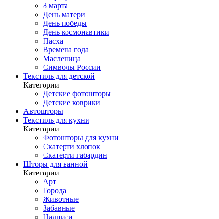
8 марта
День матери
День победы
День космонавтики
Пасха
Времена года
Масленица
Символы России
Текстиль для детской
Категории
Детские фотошторы
Детские коврики
Автошторы
Текстиль для кухни
Категории
Фотошторы для кухни
Скатерти хлопок
Скатерти габардин
Шторы для ванной
Категории
Арт
Города
Животные
Забавные
Надписи