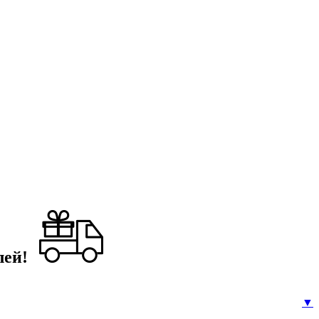
лей!
▼