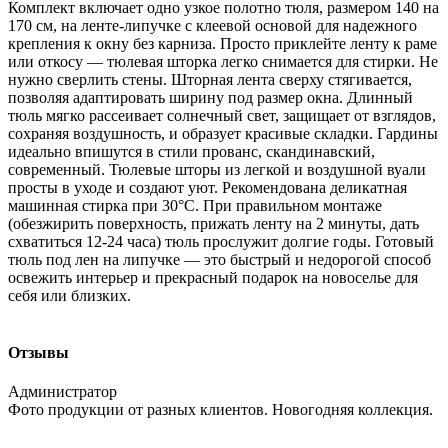
Комплект включает одно узкое полотно тюля, размером 140 на
170 см, на ленте-липучке с клеевой основой для надежного
крепления к окну без карниза. Просто приклейте ленту к раме
или откосу — тюлевая шторка легко снимается для стирки. Не
нужно сверлить стены. Шторная лента сверху стягивается,
позволяя адаптировать ширину под размер окна. Длинный
тюль мягко рассеивает солнечный свет, защищает от взглядов,
сохраняя воздушность, и образует красивые складки. Гардины
идеально впишутся в стили прованс, скандинавский,
современный. Тюлевые шторы из легкой и воздушной вуали
просты в уходе и создают уют. Рекомендована деликатная
машинная стирка при 30°C. При правильном монтаже
(обезжирить поверхность, прижать ленту на 2 минуты, дать
схватиться 12-24 часа) тюль прослужит долгие годы. Готовый
тюль под лен на липучке — это быстрый и недорогой способ
освежить интерьер и прекрасный подарок на новоселье для
себя или близких.
Отзывы
Администратор
Фото продукции от разных клиентов. Новогодняя коллекция.