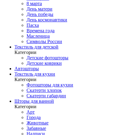
8 марта
День матери
День победы
День космонавтики
Пасха
Времена года
Масленица
Символы России
Текстиль для детской
Категории
Детские фотошторы
Детские коврики
Автошторы
Текстиль для кухни
Категории
Фотошторы для кухни
Скатерти хлопок
Скатерти габардин
Шторы для ванной
Категории
Арт
Города
Животные
Забавные
Надписи